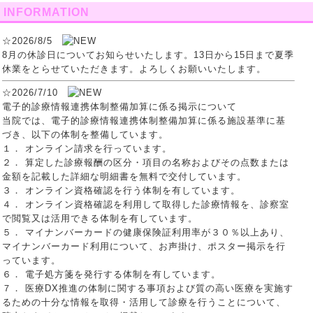
INFORMATION
☆2026/8/5
8月の休診日についてお知らせいたします。13日から15日まで夏季
休業をとらせていただきます。よろしくお願いいたします。
☆2026/7/10
電子的診療情報連携体制整備加算に係る掲示について
当院では、電子的診療情報連携体制整備加算に係る施設基準に基
づき、以下の体制を整備しています。
１． オンライン請求を行っています。
２． 算定した診療報酬の区分・項目の名称およびその点数または
金額を記載した詳細な明細書を無料で交付しています。
３． オンライン資格確認を行う体制を有しています。
４． オンライン資格確認を利用して取得した診療情報を、診察室
で閲覧又は活用できる体制を有しています。
５． マイナンバーカードの健康保険証利用率が３０％以上あり、
マイナンバーカード利用について、お声掛け、ポスター掲示を行
っています。
６． 電子処方箋を発行する体制を有しています。
７． 医療DX推進の体制に関する事項および質の高い医療を実施す
るための十分な情報を取得・活用して診療を行うことについて、