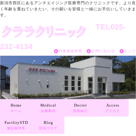
新潟市西区にあるアンチエイジング医療専門のクリニックです。より良
く年齢を重ねていきたい、その願いを皆様と一緒にお手伝いしていきま
す。
TEL025-
232-4134
外来感染対策
お問い合わせ
リンク
Home
Medical
Docter
Access
ホーム
診療案内
院長紹介
アクセス
FacilitySTD
Blog
施設基準等
院長ブログ